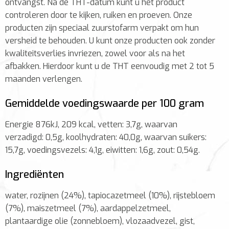
ontvangst. Na de THT-datum kunt u het product
controleren door te kijken, ruiken en proeven. Onze
producten zijn speciaal zuurstofarm verpakt om hun
versheid te behouden. U kunt onze producten ook zonder
kwaliteitsverlies invriezen, zowel voor als na het
afbakken. Hierdoor kunt u de THT eenvoudig met 2 tot 5
maanden verlengen.
Gemiddelde voedingswaarde per 100 gram
Energie 876kJ, 209 kcal, vetten: 3,7g, waarvan
verzadigd: 0,5g, koolhydraten: 40,0g, waarvan suikers:
15,7g, voedingsvezels: 4,1g, eiwitten: 1,6g, zout: 0,54g.
Ingrediënten
water, rozijnen (24%), tapiocazetmeel (10%), rijstebloem
(7%), maiszetmeel (7%), aardappelzetmeel,
plantaardige olie (zonnebloem), vlozaadvezel, gist,