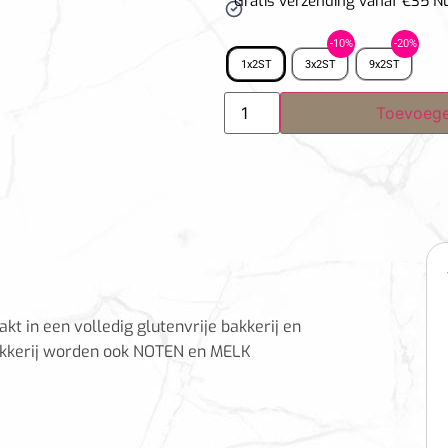
Gratis verzending vanaf €35 N
1x2ST
3x2ST
9x2ST
Toevoege
t in een volledig glutenvrije bakkerij en
akkerij worden ook NOTEN en MELK