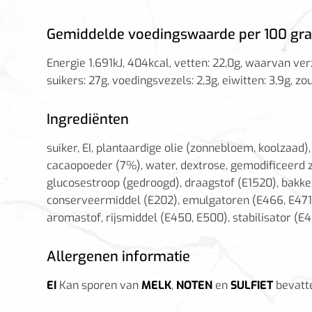
Gemiddelde voedingswaarde per 100 gr
Energie 1.691kJ, 404kcal, vetten: 22,0g, waarvan ve
suikers: 27g, voedingsvezels: 2,3g, eiwitten: 3,9g, zout
Ingrediënten
suiker, EI, plantaardige olie (zonnebloem, koolzaad
cacaopoeder (7%), water, dextrose, gemodificeerd ze
glucosestroop (gedroogd), draagstof (E1520), bakk
conserveermiddel (E202), emulgatoren (E466, E471),
aromastof, rijsmiddel (E450, E500), stabilisator (E
Allergenen informatie
EI
Kan sporen van
MELK
,
NOTEN
en
SULFIET
bevatt