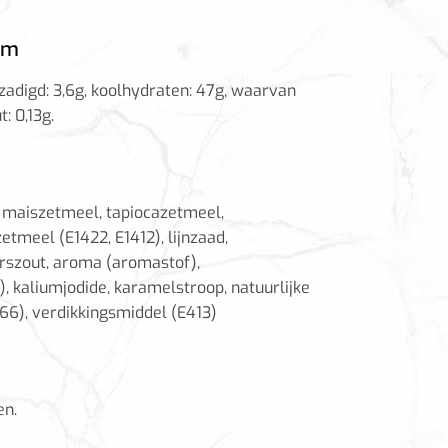
am
rzadigd: 3,6g, koolhydraten: 47g, waarvan
: 0,13g.
), maiszetmeel, tapiocazetmeel,
tmeel (E1422, E1412), lijnzaad,
erszout, aroma (aromastof),
 kaliumjodide, karamelstroop, natuurlijke
466), verdikkingsmiddel (E413)
en.