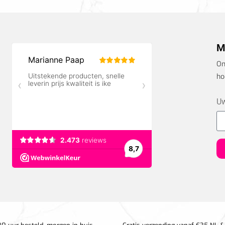
M
On
ho
Uw