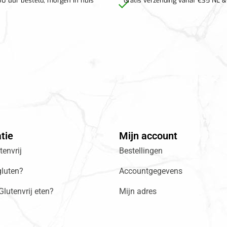
0 uur besteld, morgen in huis
Gratis verzending vanaf €35 NL &
tie
Mijn account
envrij
Bestellingen
gluten?
Accountgegevens
lutenvrij eten?
Mijn adres