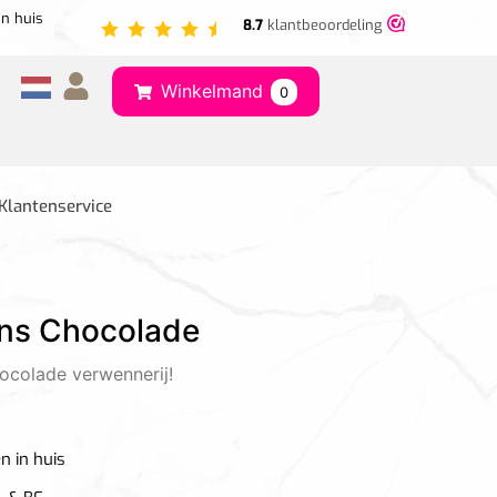
in huis
8.7
klantbeoordeling
Winkelmand
0
Klantenservice
ins Chocolade
hocolade verwennerij!
n in huis