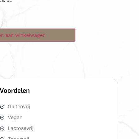
L & BE
n aan winkelwagen
Voordelen
Glutenvrij
Vegan
Lactosevrij