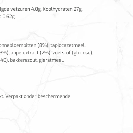
digde vetzuren 4,0g, Koolhydraten 27g,
t 0,62g.
onnebloempitten (8%), tapiocazetmeel,
3%), appelextract (2%), zoetstof (glucose),
440), bakkerszout, gierstmeel,
t. Verpakt onder beschermende