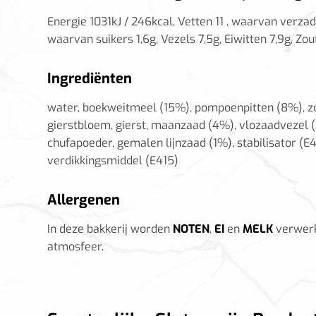
Energie 1031kJ / 246kcal, Vetten 11 , waarvan verza
waarvan suikers 1,6g, Vezels 7,5g, Eiwitten 7,9g, Zou
Ingrediënten
water, boekweitmeel (15%), pompoenpitten (8%), z
gierstbloem, gierst, maanzaad (4%), vlozaadvezel (
chufapoeder, gemalen lijnzaad (1%), stabilisator (E
verdikkingsmiddel (E415)
Allergenen
In deze bakkerij worden
NOTEN
,
EI
en
MELK
verwerk
atmosfeer.