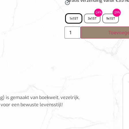
Gratis verzending vanaf €35 N
1x1ST
3x1ST
9x1ST
Toevoege
 is gemaakt van boekweit, vezelrijk,
 voor een bewuste levensstijl!