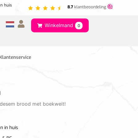
in huis
8.7
klantbeoordeling
Winkelmand
0
Klantenservice
m
k desem brood met boekweit!
n in huis