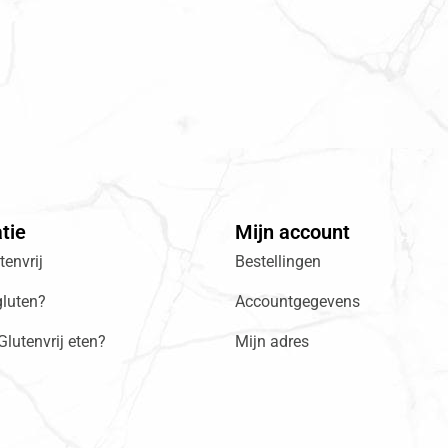
tie
Mijn account
envrij
Bestellingen
gluten?
Accountgegevens
lutenvrij eten?
Mijn adres