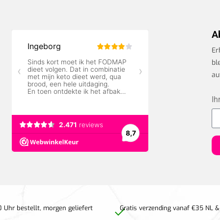
A
Er
bl
au
Ih
 Uhr bestellt, morgen geliefert
Gratis verzending vanaf €35 NL &