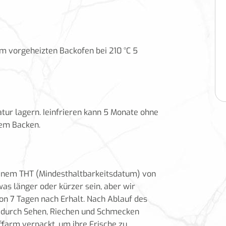
Im vorgeheizten Backofen bei 210 °C 5
ur lagern. I
einfrieren
kann 5 Monate ohne
dem Backen.
einem THT (Mindesthaltbarkeitsdatum) von
as länger oder kürzer sein, aber wir
n 7 Tagen nach Erhalt. Nach Ablauf des
 durch Sehen, Riechen und Schmecken
ffarm verpackt, um ihre Frische zu