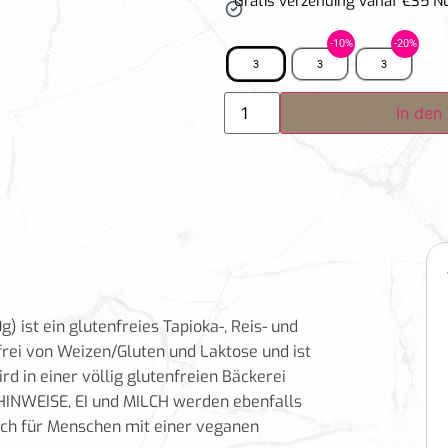
Gratis verzending vanaf €35 N
3
3
3
In den
 ist ein glutenfreies Tapioka-, Reis- und
 frei von Weizen/Gluten und Laktose und ist
rd in einer völlig glutenfreien Bäckerei
HINWEISE, EI und MILCH werden ebenfalls
auch für Menschen mit einer veganen