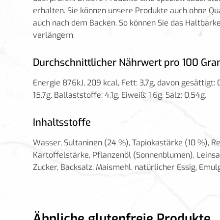
erhalten. Sie können unsere Produkte auch ohne Qual
auch nach dem Backen. So können Sie das Haltbark
verlängern.
Durchschnittlicher Nährwert pro 100 G
Energie 876kJ, 209 kcal, Fett: 3,7g, davon gesättigt:
15,7g, Ballaststoffe: 4,1g, Eiweiß: 1,6g, Salz: 0,54g.
Inhaltsstoffe
Wasser, Sultaninen (24 %), Tapiokastärke (10 %), Re
Kartoffelstärke, Pflanzenöl (Sonnenblumen), Leinsam
Zucker, Backsalz, Maismehl, natürlicher Essig, Emul
Ähnliche glutenfreie Produkte